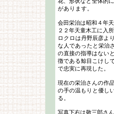
花、形状など全体的
があります。
会田栄治は昭和４年
２２年天童木工に入
ロクロは丹野辰彦よ
な人であったと栄治
の直接の指導はない
徴である鯨目こけし
で忠実に再現した。
現在の栄治さんの作
の手の温もりと優し
る。
写真下右は敬三郎さ