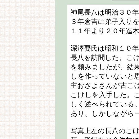
神尾長八は明治３０
３年倉吉に弟子入り
１１年より２０年迄
深澤要氏は昭和１０
長八を訪問した。こ
を頼みましたが、結
しを作っていないと
主おさよさんが古こ
こけしを入手した。
しく述べられている
あり、しかしながら
写真上左の長八のこ